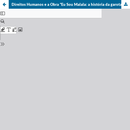
Direitos Humanos e a Obra “Eu Sou Malala: a história da garota que defendeu o direito à educação e foi baleada pelo Talibã" sob a perspectiva mundial