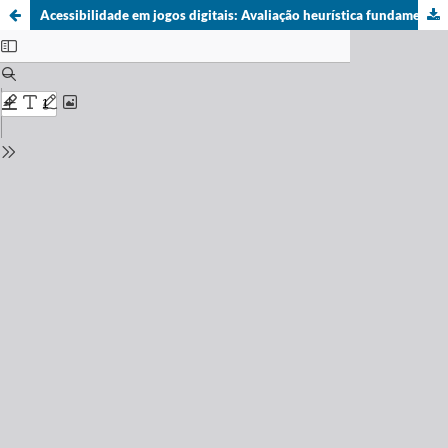
Acessibilidade em jogos digitais: Avaliação heurística fundamentada em diretrizes e nos principais desafios da indústria de jogos digitais