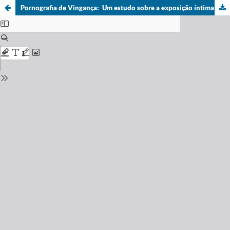
Pornografia de Vingança:
Um estudo sobre a exposição íntima não consentida e os impactos da lei 13.718/18.