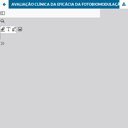
AVALIAÇÃO CLÍNICA DA EFICÁCIA DA FOTOBIOMODULAÇÃO NA SENSIBILIDADE DENTÁRIA PÓS CLAREAMENTO: UM ENSAIO CLÍNICO RANDOMIZADO