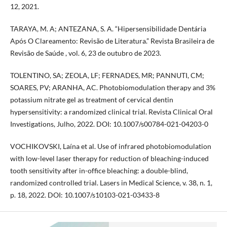
12, 2021.
TARAYA, M. A; ANTEZANA, S. A. “Hipersensibilidade Dentária
Após O Clareamento: Revisão de Literatura.” Revista Brasileira de
Revisão de Saúde , vol. 6, 23 de outubro de 2023.
TOLENTINO, SA; ZEOLA, LF; FERNADES, MR; PANNUTI, CM;
SOARES, PV; ARANHA, AC. Photobiomodulation therapy and 3%
potassium nitrate gel as treatment of cervical dentin
hypersensitivity: a randomized clinical trial. Revista Clinical Oral
Investigations, Julho, 2022. DOI: 10.1007/s00784-021-04203-0
VOCHIKOVSKI, Laína et al. Use of infrared photobiomodulation
with low-level laser therapy for reduction of bleaching-induced
tooth sensitivity after in-office bleaching: a double-blind,
randomized controlled trial. Lasers in Medical Science, v. 38, n. 1,
p. 18, 2022. DOI: 10.1007/s10103-021-03433-8