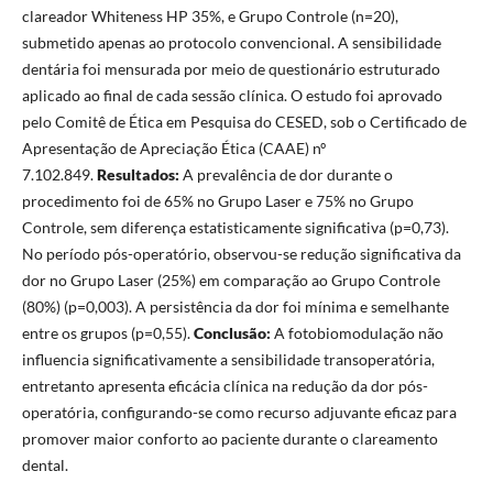
clareador Whiteness HP 35%, e Grupo Controle (n=20),
submetido apenas ao protocolo convencional. A sensibilidade
dentária foi mensurada por meio de questionário estruturado
aplicado ao final de cada sessão clínica. O estudo foi aprovado
pelo Comitê de Ética em Pesquisa do CESED, sob o Certificado de
Apresentação de Apreciação Ética (CAAE) nº
7.102.849.
Resultados
:
A prevalência de dor durante o
procedimento foi de 65% no Grupo Laser e 75% no Grupo
Controle, sem diferença estatisticamente significativa (p=0,73).
No período pós-operatório, observou-se redução significativa da
dor no Grupo Laser (25%) em comparação ao Grupo Controle
(80%) (p=0,003). A persistência da dor foi mínima e semelhante
entre os grupos (p=0,55).
Conclusão
:
A fotobiomodulação não
influencia significativamente a sensibilidade transoperatória,
entretanto apresenta eficácia clínica na redução da dor pós-
operatória, configurando-se como recurso adjuvante eficaz para
promover maior conforto ao paciente durante o clareamento
dental.