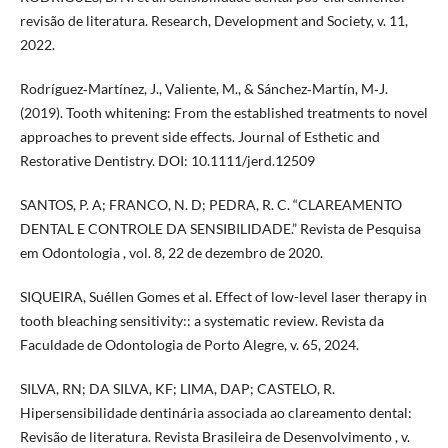
revisão de literatura. Research, Development and Society, v. 11,
2022.
Rodríguez‐Martínez, J., Valiente, M., & Sánchez‐Martín, M‐J.
(2019). Tooth whitening: From the established treatments to novel
approaches to prevent side effects. Journal of Esthetic and
Restorative Dentistry. DOI: 10.1111/jerd.12509
SANTOS, P. A; FRANCO, N. D; PEDRA, R. C. “CLAREAMENTO
DENTAL E CONTROLE DA SENSIBILIDADE.” Revista de Pesquisa
em Odontologia , vol. 8, 22 de dezembro de 2020.
SIQUEIRA, Suéllen Gomes et al. Effect of low-level laser therapy in
tooth bleaching sensitivity:: a systematic review. Revista da
Faculdade de Odontologia de Porto Alegre, v. 65, 2024.
SILVA, RN; DA SILVA, KF; LIMA, DAP; CASTELO, R.
Hipersensibilidade dentinária associada ao clareamento dental:
Revisão de literatura. Revista Brasileira de Desenvolvimento , v.