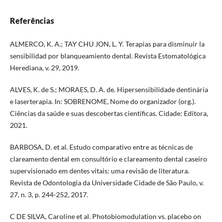
Referências
ALMERCO, K. A.; TAY CHU JON, L. Y. Terapias para disminuir la
sensibilidad por blanqueamiento dental. Revista Estomatológica
Herediana, v. 29, 2019.
ALVES, K. de S.; MORAES, D. A. de. Hipersensibilidade dentinária
e laserterapia. In: SOBRENOME, Nome do organizador (org.).
Ciências da saúde e suas descobertas científicas. Cidade: Editora,
2021.
BARBOSA, D. et al. Estudo comparativo entre as técnicas de
clareamento dental em consultório e clareamento dental caseiro
supervisionado em dentes vitais: uma revisão de literatura.
Revista de Odontologia da Universidade Cidade de São Paulo, v.
27, n. 3, p. 244-252, 2017.
C DE SILVA, Caroline et al. Photobiomodulation vs. placebo on