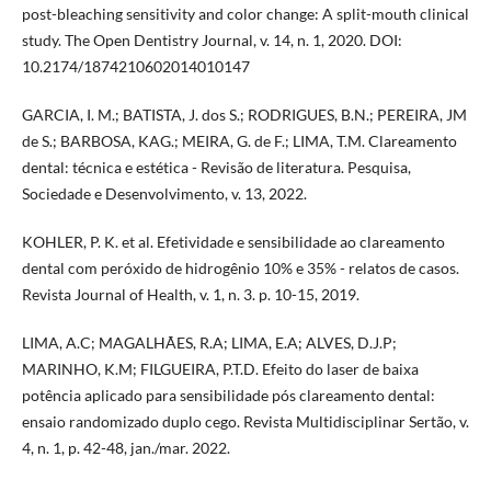
post-bleaching sensitivity and color change: A split-mouth clinical
study. The Open Dentistry Journal, v. 14, n. 1, 2020. DOI:
10.2174/1874210602014010147
GARCIA, I. M.; BATISTA, J. dos S.; RODRIGUES, B.N.; PEREIRA, JM
de S.; BARBOSA, KAG.; MEIRA, G. de F.; LIMA, T.M. Clareamento
dental: técnica e estética - Revisão de literatura. Pesquisa,
Sociedade e Desenvolvimento, v. 13, 2022.
KOHLER, P. K. et al. Efetividade e sensibilidade ao clareamento
dental com peróxido de hidrogênio 10% e 35% - relatos de casos.
Revista Journal of Health, v. 1, n. 3. p. 10-15, 2019.
LIMA, A.C; MAGALHÃES, R.A; LIMA, E.A; ALVES, D.J.P;
MARINHO, K.M; FILGUEIRA, P.T.D. Efeito do laser de baixa
potência aplicado para sensibilidade pós clareamento dental:
ensaio randomizado duplo cego. Revista Multidisciplinar Sertão, v.
4, n. 1, p. 42-48, jan./mar. 2022.