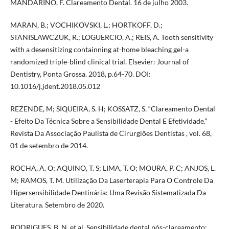
MANDARINO, F. Clareamento Dental. 16 de julho 2003.
MARAN, B.; VOCHIKOVSKI, L.; HORTKOFF, D.;
STANISLAWCZUK, R.; LOGUERCIO, A.; REIS, A. Tooth sensitivity
with a desensitizing containning at-home bleaching gel-a
randomized triple-blind clinical trial. Elsevier: Journal of
Dentistry, Ponta Grossa. 2018, p.64-70. DOI:
10.1016/j.jdent.2018.05.012
REZENDE, M; SIQUEIRA, S. H; KOSSATZ, S. “Clareamento Dental
- Efeito Da Técnica Sobre a Sensibilidade Dental E Efetividade.”
Revista Da Associação Paulista de Cirurgiões Dentistas , vol. 68,
01 de setembro de 2014.
ROCHA, A. O; AQUINO, T. S; LIMA, T. O; MOURA, P. C; ANJOS, L.
M; RAMOS, T. M. Utilização Da Laserterapia Para O Controle Da
Hipersensibilidade Dentinária: Uma Revisão Sistematizada Da
Literatura. Setembro de 2020.
RODRIGUES, B. N. et al. Sensibilidade dental pós-clareamento: