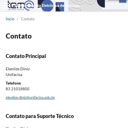
TEMA - Revista Eletrônica de Ciências
Início
/
Contato
Contato
Contato Principal
Elenilze Diniz
Unifacisa
Telefone
83 21018800
elenilze.diniz@unifacisa.edu.br
Contato para Suporte Técnico