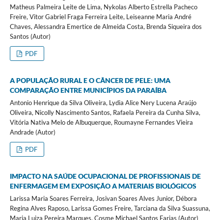
Matheus Palmeira Leite de Lima, Nykolas Alberto Estrella Pacheco
Freire, Vitor Gabriel Fraga Ferreira Leite, Leiseanne Maria André
Chaves, Alessandra Emertice de Almeida Costa, Brenda Siqueira dos
Santos (Autor)
PDF
A POPULAÇÃO RURAL E O CÂNCER DE PELE: UMA
COMPARAÇÃO ENTRE MUNICÍPIOS DA PARAÍBA
Antonio Henrique da Silva Oliveira, Lydia Alice Nery Lucena Araújo
Oliveira, Nicolly Nascimento Santos, Rafaela Pereira da Cunha Silva,
Vitória Nativa Melo de Albuquerque, Roumayne Fernandes Vieira
Andrade (Autor)
PDF
IMPACTO NA SAÚDE OCUPACIONAL DE PROFISSIONAIS DE
ENFERMAGEM EM EXPOSIÇÃO A MATERIAIS BIOLÓGICOS
Larissa Maria Soares Ferreira, Josivan Soares Alves Junior, Débora
Regina Alves Raposo, Larissa Gomes Freire, Tarciana da Silva Suassuna,
Maria Luiza Pereira Marques, Cosme Michael Santos Farias (Autor)