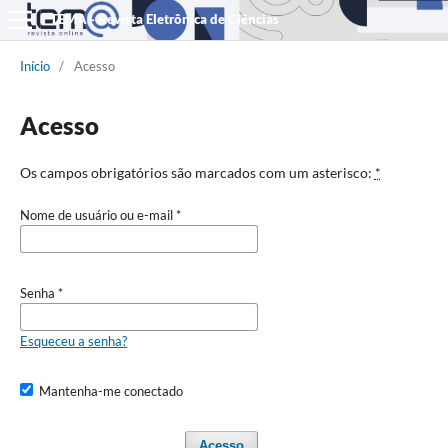
TEMA - Revista Eletrônica de Ciências
Início
/
Acesso
Acesso
Os campos obrigatórios são marcados com um asterisco:
*
Nome de usuário ou e-mail
*
Senha
*
Esqueceu a senha?
Mantenha-me conectado
Acesso