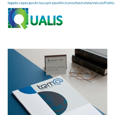
legado.capes.gov.br/sucupira/public/consultas/coleta/veiculoPubli