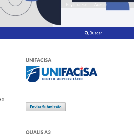
Registrar-se
Acesso
Buscar
UNIFACISA
e o
Enviar Submissão
QUALIS A3