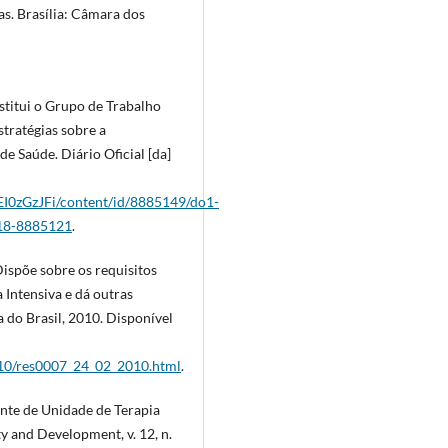
as. Brasília: Câmara dos
nstitui o Grupo de Trabalho
stratégias sobre a
e Saúde. Diário Oficial [da]
jEI0zGzJFi/content/id/8885149/do1-
018-8885121
.
Dispõe sobre os requisitos
Intensiva e dá outras
a do Brasil, 2010. Disponível
2010/res0007_24_02_2010.html
.
ente de Unidade de Terapia
ty and Development, v. 12, n.