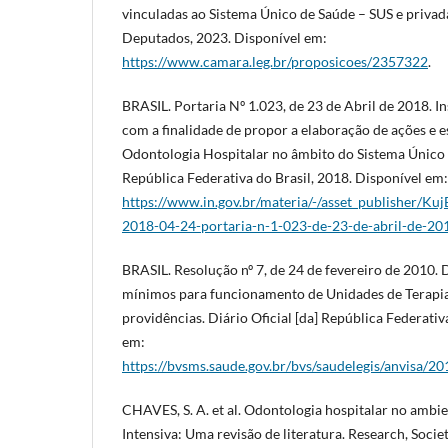
vinculadas ao Sistema Único de Saúde – SUS e privad
Deputados, 2023. Disponível em:
https://www.camara.leg.br/proposicoes/2357322
.
BRASIL. Portaria Nº 1.023, de 23 de Abril de 2018. I
com a finalidade de propor a elaboração de ações e e
Odontologia Hospitalar no âmbito do Sistema Único d
República Federativa do Brasil, 2018. Disponível em:
https://www.in.gov.br/materia/-/asset_publisher/Ku
2018-04-24-portaria-n-1-023-de-23-de-abril-de-2
BRASIL. Resolução nº 7, de 24 de fevereiro de 2010. 
mínimos para funcionamento de Unidades de Terapia 
providências. Diário Oficial [da] República Federativ
em:
https://bvsms.saude.gov.br/bvs/saudelegis/anvisa/
CHAVES, S. A. et al. Odontologia hospitalar no ambi
Intensiva: Uma revisão de literatura. Research, Socie