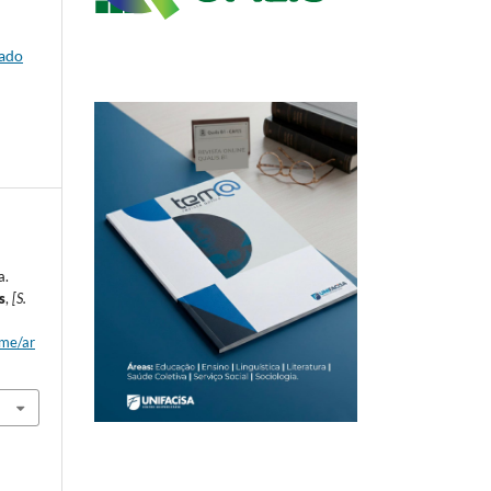
dado
a.
s
,
[S.
ome/ar
.