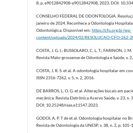
8, p. e9012842908-e9012842908, 2023. DOI: 10.334
CONSELHO FEDERAL DE ODONTOLOGIA. Resolução
janeiro de 2024. Reconhece a Odontologia Hospital
Odontológica. Disponível em:
https://cfo.org.br/wp-
content/uploads/2024/02/RESOLUCAO-CFO-262-20
COSTA, J. G. I.; BUSSOLARO, C. L. T.; FARINON, J. M.
Revista Mato-grossense de Odontologia e Saúde, v. 2, 
COSTA, J. R. S. et al. A odontologia hospitalar em co
ISSN 2316-7262, v. 5, n. 2, 2016.
DE BARROS, L. O. G. et al. Alterações bucais em pac
mecânica. Revista Eletrônica Acervo Saúde, v. 23, n.
DOI: 10.25248/reas.e11547.2023.
GODOI, A. P. T de et al. Odontologia hospitalar no Bra
Revista de Odontologia da UNESP, v. 38, n. 2, p. 105-