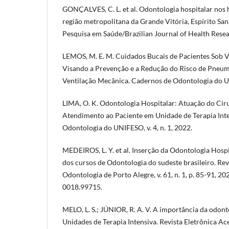
GONÇALVES, C. L. et al. Odontologia hospitalar nos 
região metropolitana da Grande Vitória, Espírito Sant
Pesquisa em Saúde/Brazilian Journal of Health Researc
LEMOS, M. E. M. Cuidados Bucais de Pacientes Sob 
Visando a Prevenção e a Redução do Risco de Pneum
Ventilação Mecânica. Cadernos de Odontologia do UNI
LIMA, O. K. Odontologia Hospitalar: Atuação do Cir
Atendimento ao Paciente em Unidade de Terapia Int
Odontologia do UNIFESO, v. 4, n. 1, 2022.
MEDEIROS, L. Y. et al. Inserção da Odontologia Hospi
dos cursos de Odontologia do sudeste brasileiro. Rev
Odontologia de Porto Alegre, v. 61, n. 1, p. 85-91, 
0018.99715.
MELO, L. S.; JÚNIOR, R. A. V. A importância da odont
Unidades de Terapia Intensiva. Revista Eletrônica Acer