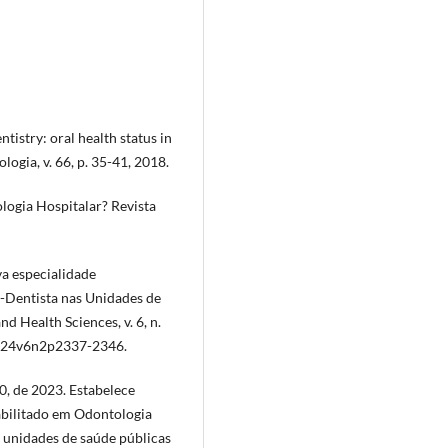
tistry: oral health status in
ogia, v. 66, p. 35-41, 2018.
logia Hospitalar? Revista
va especialidade
o-Dentista nas Unidades de
nd Health Sciences, v. 6, n.
2024v6n2p2337-2346.
0, de 2023. Estabelece
abilitado em Odontologia
s unidades de saúde públicas