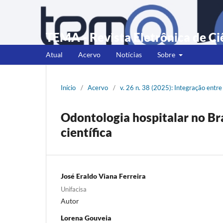
TEMA - Revista Eletrônica de Ci
Atual
Acervo
Notícias
Sobre
Início
/
Acervo
/
v. 26 n. 38 (2025): Integração entr
Odontologia hospitalar no Bra
científica
José Eraldo Viana Ferreira
Unifacisa
Autor
Lorena Gouveia