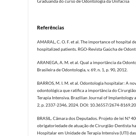
Graduanda do curso de Odontologia da Unifacisa
Referências
AMARAL, C. O. F. et al. The importance of hospital den
hospitalized patients. RGO-Revista Gaúcha de Odontol
ARANEGA, A. M. et al. Qual a importância da Odonto
Brasileira de Odontologia, v. 69, n. 1, p. 90, 2012.
BARROS, M. I. M. et al. Odontologia hospitalar: A no
odontológica que ratifica a importância do Cirurgiã
Terapia Intensiva. Brazilian Journal of Implantology a
2, p. 2337-2346, 2024. DOI: 10.36557/2674-8169.
BRASIL. Câmara dos Deputados. Projeto de lei N.º 40
obrigatoriedade de atuação de Cirurgião-Dentista h
Hospitalar em Unidade de Terapia Intensiva (UTI) da