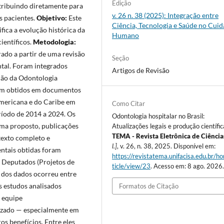
Edição
tribuindo diretamente para
v. 26 n. 38 (2025): Integração entre
s pacientes.
Objetivo:
Este
Ciência, Tecnologia e Saúde no Cui
ifica a evolução histórica da
Humano
ientíficos.
Metodologia:
rado a partir de uma revisão
Seção
ntal. Foram integrados
Artigos de Revisão
ção da Odontologia
ram obtidos em documentos
Americana e do Caribe em
Como Citar
ríodo de 2014 a 2024. Os
Odontologia hospitalar no Brasil:
ema proposto, publicações
Atualizações legais e produção científic
TEMA - Revista Eletrônica de Ciência
texto completo e
l.]
, v. 26, n. 38, 2025. Disponível em:
entais obtidas foram
https://revistatema.unifacisa.edu.br/h
s Deputados (Projetos de
ticle/view/23
. Acesso em: 8 ago. 2026
a dos dados ocorreu entre
 estudos analisados
Formatos de Citação
 equipe
lizado — especialmente em
s benefícios. Entre eles