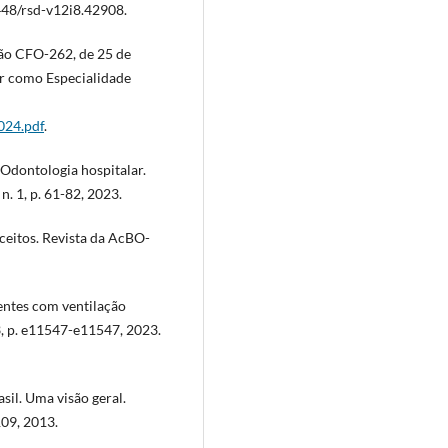
48/rsd-v12i8.42908.
 CFO-262, de 25 de
ar como Especialidade
24.pdf
.
 Odontologia hospitalar.
n. 1, p. 61-82, 2023.
nceitos. Revista da AcBO-
ientes com ventilação
 3, p. e11547-e11547, 2023.
sil. Uma visão geral.
109, 2013.