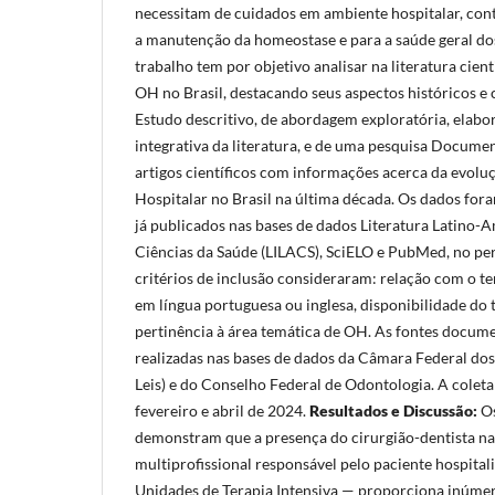
necessitam de cuidados em ambiente hospitalar, con
a manutenção da homeostase e para a saúde geral do
trabalho tem por objetivo analisar na literatura cient
OH no Brasil, destacando seus aspectos históricos e c
Estudo descritivo, de abordagem exploratória, elabo
integrativa da literatura, e de uma pesquisa Docume
artigos científicos com informações acerca da evolu
Hospitalar no Brasil na última década. Os dados fo
já publicados nas bases de dados Literatura Latino-
Ciências da Saúde (LILACS), SciELO e PubMed, no pe
critérios de inclusão consideraram: relação com o t
em língua portuguesa ou inglesa, disponibilidade do 
pertinência à área temática de OH. As fontes docum
realizadas nas bases de dados da Câmara Federal do
Leis) e do Conselho Federal de Odontologia. A colet
fevereiro e abril de 2024.
Resultados e Discussão:
Os
demonstram que a presença do cirurgião-dentista na
multiprofissional responsável pelo paciente hospita
Unidades de Terapia Intensiva — proporciona inúmero