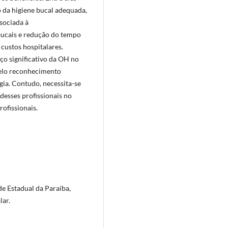
 da higiene bucal adequada,
sociada à
bucais e redução do tempo
 custos hospitalares.
ço significativo da OH no
pelo reconhecimento
ia. Contudo, necessita-se
desses profissionais no
rofissionais.
de Estadual da Paraíba,
lar.