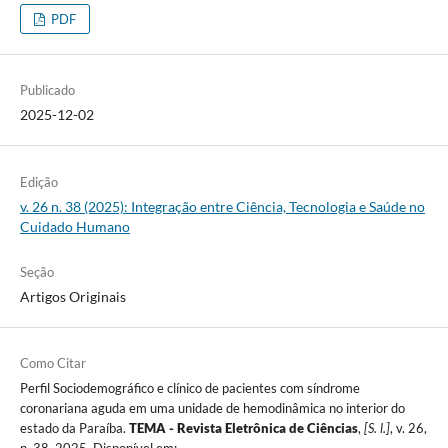
PDF
Publicado
2025-12-02
Edição
v. 26 n. 38 (2025): Integração entre Ciência, Tecnologia e Saúde no
Cuidado Humano
Seção
Artigos Originais
Como Citar
Perfil Sociodemográfico e clínico de pacientes com síndrome
coronariana aguda em uma unidade de hemodinâmica no interior do
estado da Paraíba.
TEMA - Revista Eletrônica de Ciências
,
[S. l.]
, v. 26,
n. 38, 2025. Disponível em: