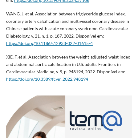
em:
https://doi.org/10.1590/fm.2024.37106
WANG, J. et al. Association between triglyceride glucose index,
coronary artery calcification and multivessel coronary disease in
Chinese patients with acute coronary syndrome. Cardiovascular
Diabetology, v. 21, n. 1, p. 187, 2022. Disponível em:
https://doi.org/10.1186/s12933-022-01615-4
XIE, F. et al. Association between the weight-adjusted-waist index
and abdominal aortic calcification in U.S. adults. Frontiers in
Cardiovascular Medicine, v. 9, p. 948194, 2022. Disponível em:
https://doi.org/10.3389/fcvm.2022.948194