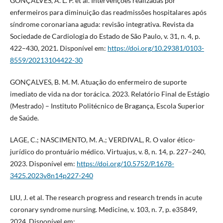
GONÇALVES, A. L. P. et al. Intervenções realizadas por
enfermeiros para diminuição das readmissões hospitalares após
síndrome coronariana aguda: revisão integrativa. Revista da
Sociedade de Cardiologia do Estado de São Paulo, v. 31, n. 4, p.
422–430, 2021. Disponível em:
https://doi.org/10.29381/0103-
8559/20213104422-30
GONÇALVES, B. M. M. Atuação do enfermeiro de suporte
imediato de vida na dor torácica. 2023. Relatório Final de Estágio
(Mestrado) – Instituto Politécnico de Bragança, Escola Superior
de Saúde.
LAGE, C.; NASCIMENTO, M. A.; VERDIVAL, R. O valor ético-
jurídico do prontuário médico. Virtuajus, v. 8, n. 14, p. 227–240,
2023. Disponível em:
https://doi.org/10.5752/P.1678-
3425.2023v8n14p227-240
LIU, J. et al. The research progress and research trends in acute
coronary syndrome nursing. Medicine, v. 103, n. 7, p. e35849,
2024. Disponível em: