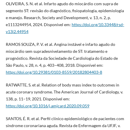
OLIVEIRA, S. N. et al. Infarto agudo do miocárdio com supra de
segmento ST: revisão do diagnóstico, fisiopatologia, epidemiologia
e manejo. Research, Society and Development, v. 13, n. 2, p.
e1113244954, 2024. Disponível em:
https://doi.org/10.33448/rsd-
v13i2.44954
RAMOS SOUZA, P. V. et al. Angina instável e infarto agudo do
miocárdio sem supradesnivelamento de ST: tratamento e
prognóstico. Revista da Sociedade de Cardiologia do Estado de
São Paulo, v. 28, n. 4, p. 403–408, 2018. Disponível em:
https://doi.org/10.29381/0103-8559/20182804403-8
RATWATTE, S. et al. Relation of body mass index to outcomes in
acute coronary syndrome. The American Journal of Cardiology, v.
138, p. 11–19, 2021. Disponível em:
https://doi.org/10.1016/j.amjcard.2020.09.059
SANTOS, É. R. et al. Perfil clínico epidemiológico de pacientes com
síndrome coronariana aguda. Revista de Enfermagem da UFJF, v.