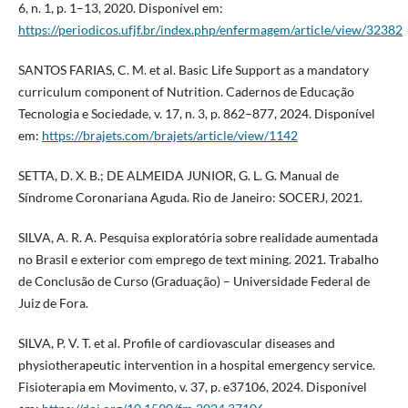
6, n. 1, p. 1–13, 2020. Disponível em:
https://periodicos.ufjf.br/index.php/enfermagem/article/view/32382
SANTOS FARIAS, C. M. et al. Basic Life Support as a mandatory
curriculum component of Nutrition. Cadernos de Educação
Tecnologia e Sociedade, v. 17, n. 3, p. 862–877, 2024. Disponível
em:
https://brajets.com/brajets/article/view/1142
SETTA, D. X. B.; DE ALMEIDA JUNIOR, G. L. G. Manual de
Síndrome Coronariana Aguda. Rio de Janeiro: SOCERJ, 2021.
SILVA, A. R. A. Pesquisa exploratória sobre realidade aumentada
no Brasil e exterior com emprego de text mining. 2021. Trabalho
de Conclusão de Curso (Graduação) – Universidade Federal de
Juiz de Fora.
SILVA, P. V. T. et al. Profile of cardiovascular diseases and
physiotherapeutic intervention in a hospital emergency service.
Fisioterapia em Movimento, v. 37, p. e37106, 2024. Disponível